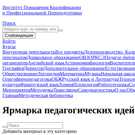
Институт Повышения Квалификации
и Профессиональной Переподготовки
Поиск
Слабовидящим
Войти
Курсы
Внеурочная деятельность
Все предметы
Делопроизводство. Кадр
персоналом
Дошкольное образование
ОВЗ
ОРКСЭ
Педагог-библ
организатор
Английский язык
Астрономия
Биология
Воспитател
География
Директор
Дополнительное образование
Естествознан
Обществознание
Логопедия
Математика
Музыка
Начальная школ
Олигофренопедагогика
ОБЖ
Русский язык и Литература
Технол
культура
Французский язык
Химия
Психология
Робототехника
Со
Мероприятия
Методичка
Трансляции
Самодиагностика
О нас
Объ
Главная
Методическая библиотека
Ярмарка педагогических идей
Добавить материал в эту категорию