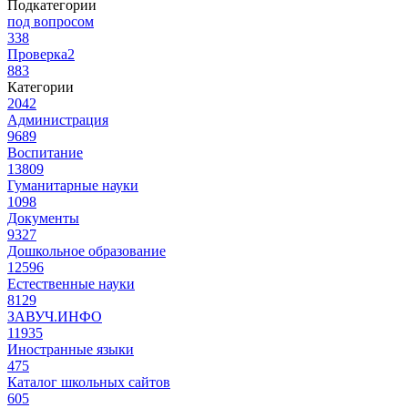
Подкатегории
под вопросом
338
Проверка2
883
Категории
2042
Администрация
9689
Воспитание
13809
Гуманитарные науки
1098
Документы
9327
Дошкольное образование
12596
Естественные науки
8129
ЗАВУЧ.ИНФО
11935
Иностранные языки
475
Каталог школьных сайтов
605