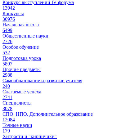
Конкурс выступлений IV форума
13942
Конкурсы
30976
Начальная школа
6499
Общественные науки
2726
Особое обучение
532
Подготовка урока
5897
Прочие предметы
2988
Самообразование и развитие учителя
240
Слагаемые успеха
2741
Специалисты
3078
СПО, НПО, Дополнительное образование
12084
Точные науки
179
Хитрости и "кирпичики"