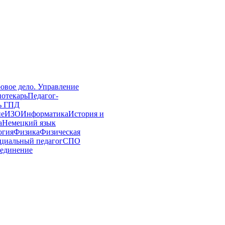
овое дело. Управление
иотекарь
Педагог-
ь ГПД
ие
ИЗО
Информатика
История и
а
Немецкий язык
огия
Физика
Физическая
циальный педагог
СПО
единение