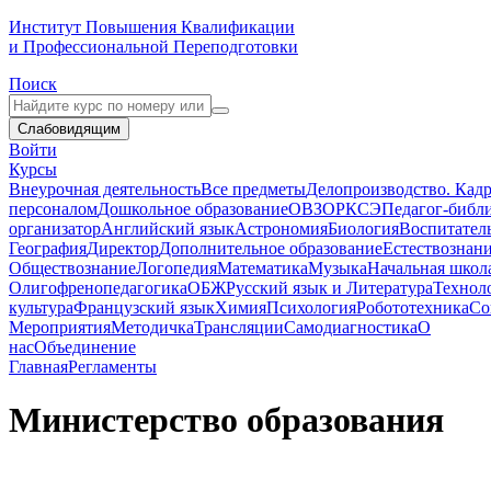
Институт Повышения Квалификации
и Профессиональной Переподготовки
Поиск
Слабовидящим
Войти
Курсы
Внеурочная деятельность
Все предметы
Делопроизводство. Кадр
персоналом
Дошкольное образование
ОВЗ
ОРКСЭ
Педагог-библ
организатор
Английский язык
Астрономия
Биология
Воспитател
География
Директор
Дополнительное образование
Естествознан
Обществознание
Логопедия
Математика
Музыка
Начальная школ
Олигофренопедагогика
ОБЖ
Русский язык и Литература
Технол
культура
Французский язык
Химия
Психология
Робототехника
Со
Мероприятия
Методичка
Трансляции
Самодиагностика
О
нас
Объединение
Главная
Регламенты
Министерство образования