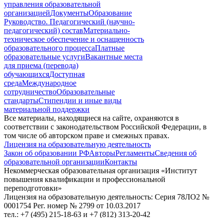
управления образовательной
организацией
Документы
Образование
Руководство. Педагогический (научно-
педагогический) состав
Материально-
техническое обеспечение и оснащенность
образовательного процесса
Платные
образовательные услуги
Вакантные места
для приема (перевода)
обучающихся
Доступная
среда
Международное
сотрудничество
Образовательные
стандарты
Стипендии и иные виды
материальной поддержки
Все материалы, находящиеся на сайте, охраняются в
соответствии с законодательством Российской Федерации, в
том числе об авторском праве и смежных правах.
Лицензия на образовательную деятельность
Закон об образовании РФ
Авторы
Регламенты
Сведения об
образовательной организации
Контакты
Некоммерческая образовательная организация «Институт
повышения квалификации и профессиональной
переподготовки»
Лицензия на образовательную деятельность: Серия 78ЛО2 №
0001754 Рег. номер № 2799 от 10.03.2017
тел.: +7 (495) 215-18-63 и +7 (812) 313-20-42