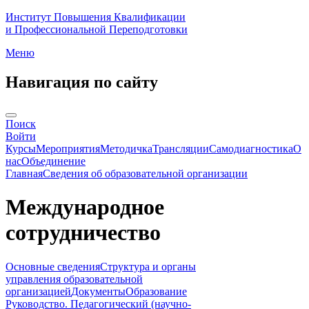
Институт Повышения Квалификации
и Профессиональной Переподготовки
Меню
Навигация по сайту
Поиск
Войти
Курсы
Мероприятия
Методичка
Трансляции
Самодиагностика
О
нас
Объединение
Главная
Сведения об образовательной организации
Международное
сотрудничество
Основные сведения
Структура и органы
управления образовательной
организацией
Документы
Образование
Руководство. Педагогический (научно-