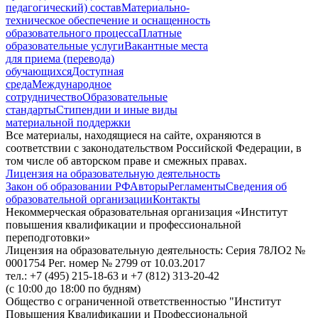
педагогический) состав
Материально-
техническое обеспечение и оснащенность
образовательного процесса
Платные
образовательные услуги
Вакантные места
для приема (перевода)
обучающихся
Доступная
среда
Международное
сотрудничество
Образовательные
стандарты
Стипендии и иные виды
материальной поддержки
Все материалы, находящиеся на сайте, охраняются в
соответствии с законодательством Российской Федерации, в
том числе об авторском праве и смежных правах.
Лицензия на образовательную деятельность
Закон об образовании РФ
Авторы
Регламенты
Сведения об
образовательной организации
Контакты
Некоммерческая образовательная организация «Институт
повышения квалификации и профессиональной
переподготовки»
Лицензия на образовательную деятельность: Серия 78ЛО2 №
0001754 Рег. номер № 2799 от 10.03.2017
тел.: +7 (495) 215-18-63 и +7 (812) 313-20-42
(с 10:00 до 18:00 по будням)
Общество с ограниченной ответственностью "Институт
Повышения Квалификации и Профессиональной