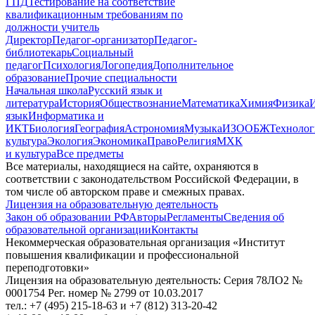
ГПД
Тестирование на соответствие
квалификационным требованиям по
должности учитель
Директор
Педагог-организатор
Педагог-
библиотекарь
Социальный
педагог
Психология
Логопедия
Дополнительное
образование
Прочие специальности
Начальная школа
Русский язык и
литература
История
Обществознание
Математика
Химия
Физика
язык
Информатика и
ИКТ
Биология
География
Астрономия
Музыка
ИЗО
ОБЖ
Технолог
культура
Экология
Экономика
Право
Религия
МХК
и культура
Все предметы
Все материалы, находящиеся на сайте, охраняются в
соответствии с законодательством Российской Федерации, в
том числе об авторском праве и смежных правах.
Лицензия на образовательную деятельность
Закон об образовании РФ
Авторы
Регламенты
Сведения об
образовательной организации
Контакты
Некоммерческая образовательная организация «Институт
повышения квалификации и профессиональной
переподготовки»
Лицензия на образовательную деятельность: Серия 78ЛО2 №
0001754 Рег. номер № 2799 от 10.03.2017
тел.: +7 (495) 215-18-63 и +7 (812) 313-20-42