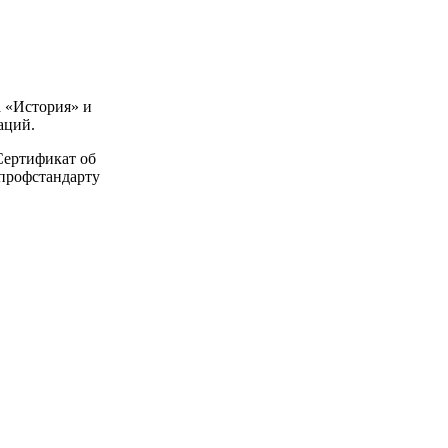
а «История» и
аций.
 Сертификат об
 профстандарту