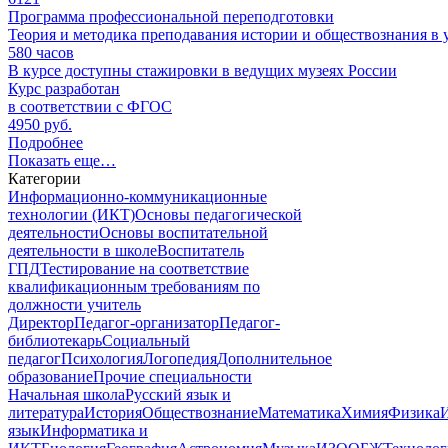
Программа профессиональной переподготовки
Теория и методика преподавания истории и обществознания
580
часов
В курсе доступны стажировки в ведущих музеях России
Курс разработан
в соответствии с ФГОС
4950 руб.
Подробнее
Показать еще…
Категории
Информационно-коммуникационные
технологии (ИКТ)
Основы педагогической
деятельности
Основы воспитательной
деятельности в школе
Воспитатель
ГПД
Тестирование на соответствие
квалификационным требованиям по
должности учитель
Директор
Педагог-организатор
Педагог-
библиотекарь
Социальный
педагог
Психология
Логопедия
Дополнительное
образование
Прочие специальности
Начальная школа
Русский язык и
литература
История
Обществознание
Математика
Химия
Физика
язык
Информатика и