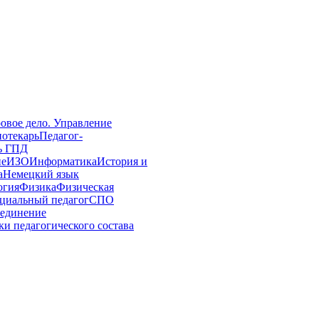
овое дело. Управление
иотекарь
Педагог-
ь ГПД
ие
ИЗО
Информатика
История и
а
Немецкий язык
огия
Физика
Физическая
циальный педагог
СПО
единение
и педагогического состава