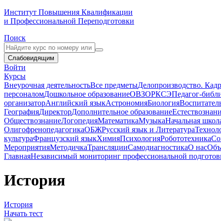
Институт Повышения Квалификации
и Профессиональной Переподготовки
Поиск
Слабовидящим
Войти
Курсы
Внеурочная деятельность
Все предметы
Делопроизводство. Кадр
персоналом
Дошкольное образование
ОВЗ
ОРКСЭ
Педагог-библ
организатор
Английский язык
Астрономия
Биология
Воспитател
География
Директор
Дополнительное образование
Естествознан
Обществознание
Логопедия
Математика
Музыка
Начальная школ
Олигофренопедагогика
ОБЖ
Русский язык и Литература
Технол
культура
Французский язык
Химия
Психология
Робототехника
Со
Мероприятия
Методичка
Трансляции
Самодиагностика
О нас
Объ
Главная
Независимый мониторинг профессиональной подготовк
История
История
Начать тест