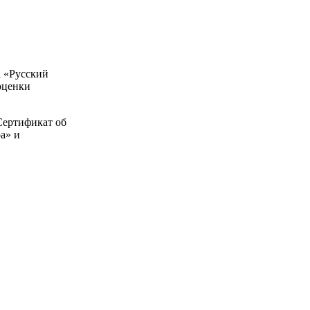
а «Русский
оценки
 Сертификат об
а» и