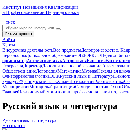
Институт Повышения Квалификации
и Профессиональной Переподготовки
Поиск
Слабовидящим
Войти
Курсы
Внеурочная деятельность
Все предметы
Делопроизводство. Кадр
персоналом
Дошкольное образование
ОВЗ
ОРКСЭ
Педагог-библ
организатор
Английский язык
Астрономия
Биология
Воспитател
География
Директор
Дополнительное образование
Естествознан
Обществознание
Логопедия
Математика
Музыка
Начальная школ
Олигофренопедагогика
ОБЖ
Русский язык и Литература
Технол
культура
Французский язык
Химия
Психология
Робототехника
Со
Мероприятия
Методичка
Трансляции
Самодиагностика
О нас
Объ
Главная
Независимый мониторинг профессиональной подготовк
Русский язык и литература
Русский язык и литература
Начать тест