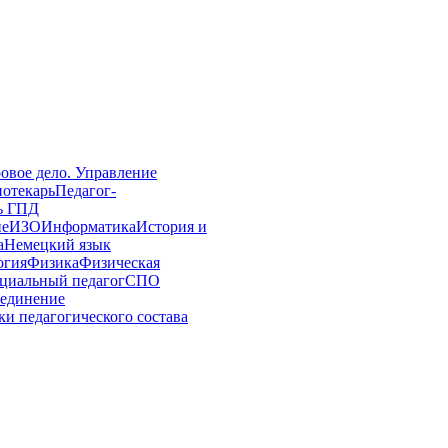
овое дело. Управление
иотекарь
Педагог-
ь ГПД
ие
ИЗО
Информатика
История и
а
Немецкий язык
огия
Физика
Физическая
циальный педагог
СПО
единение
и педагогического состава