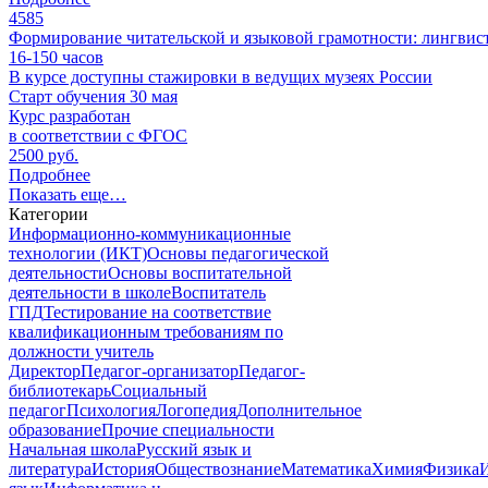
4585
Формирование читательской и языковой грамотности: лингвис
16-150
часов
В курсе доступны стажировки в ведущих музеях России
Старт обучения 30 мая
Курс разработан
в соответствии с ФГОС
2500 руб.
Подробнее
Показать еще…
Категории
Информационно-коммуникационные
технологии (ИКТ)
Основы педагогической
деятельности
Основы воспитательной
деятельности в школе
Воспитатель
ГПД
Тестирование на соответствие
квалификационным требованиям по
должности учитель
Директор
Педагог-организатор
Педагог-
библиотекарь
Социальный
педагог
Психология
Логопедия
Дополнительное
образование
Прочие специальности
Начальная школа
Русский язык и
литература
История
Обществознание
Математика
Химия
Физика