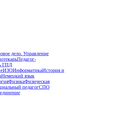
овое дело. Управление
иотекарь
Педагог-
ь ГПД
ие
ИЗО
Информатика
История и
а
Немецкий язык
огия
Физика
Физическая
циальный педагог
СПО
единение