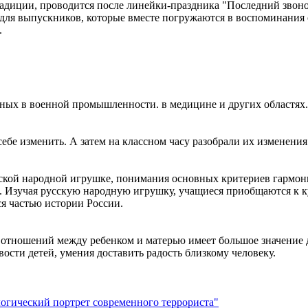
радиции, проводится после линейки-праздника "Последний звонок
и для выпускников, которые вместе погружаются в воспоминания
.
еных в военной промышленности. в медицине и других областях.
ебе изменить. А затем на классном часу разобрали их изменения
ской народной игрушке, понимания основных критериев гармони
. Изучая русскую народную игрушку, учащиеся приобщаются к 
ся частью истории России.
 отношений между ребенком и матерью имеет большое значение д
вости детей, умения доставить радость близкому человеку.
огический портрет современного террориста"