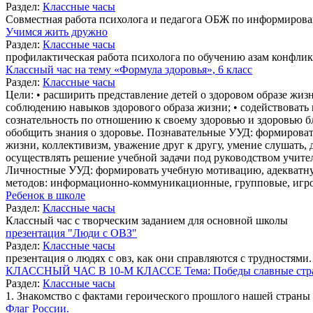
Раздел:
Классные часы
Совместная работа психолога и педагога ОБЖ по информирова
Учимся жить дружно
Раздел:
Классные часы
профилактическая работа психолога по обучению азам конфлик
Классный час на тему «Формула здоровья», 6 класс
Раздел:
Классные часы
Цели: • расширить представление детей о здоровом образе жи
соблюдению навыков здорового образа жизни; • содействовать в
сознательность по отношению к своему здоровью и здоровью б
обобщить знания о здоровье. Познавательные УУД: формирова
жизни, коллективизм, уважение друг к другу, умение слушать
осуществлять решение учебной задачи под руководством учителя
Личностные УУД: формировать учебную мотивацию, адекватну
методов: информационно-коммуникационные, групповые, игров
Ребенок в школе
Раздел:
Классные часы
Классный час с творческим заданием для основной школы
презентация "Люди с ОВЗ"
Раздел:
Классные часы
презентация о людях с овз, как они справляются с трудностями.
КЛАССНЫЙ ЧАС В 10-М КЛАССЕ Тема: Победы славные стр
Раздел:
Классные часы
1. Знакомство с фактами героического прошлого нашей страны 
Флаг России.