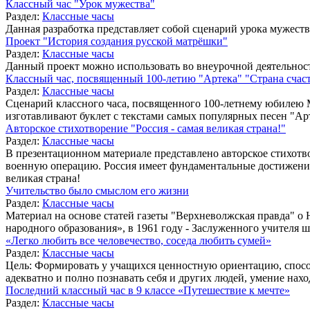
Классный час "Урок мужества"
Раздел:
Классные часы
Данная разработка представляет собой сценарий урока мужеств
Проект "История создания русской матрёшки"
Раздел:
Классные часы
Данный проект можно использовать во внеурочной деятельност
Классный час, посвященный 100-летию "Артека" "Страна счаст
Раздел:
Классные часы
Сценарий классного часа, посвященного 100-летнему юбилею М
изготавливают буклет с текстами самых популярных песен "Ар
Авторское стихотворение "Россия - самая великая страна!"
Раздел:
Классные часы
В презентационном материале представлено авторское стихот
военную операцию. Россия имеет фундаментальные достижения,
великая страна!
Учительство было смыслом его жизни
Раздел:
Классные часы
Материал на основе статей газеты "Верхневолжская правда" о
народного образования», в 1961 году - Заслуженного учителя
«Легко любить все человечество, соседа любить сумей»
Раздел:
Классные часы
Цель: Формировать у учащихся ценностную ориентацию, способ
адекватно и полно познавать себя и других людей, умение нах
Последний классный час в 9 классе «Путешествие к мечте»
Раздел:
Классные часы