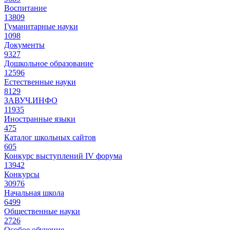
Воспитание
13809
Гуманитарные науки
1098
Документы
9327
Дошкольное образование
12596
Естественные науки
8129
ЗАВУЧ.ИНФО
11935
Иностранные языки
475
Каталог школьных сайтов
605
Конкурс выступлений IV форума
13942
Конкурсы
30976
Начальная школа
6499
Общественные науки
2726
Особое обучение