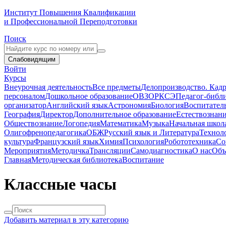
Институт Повышения Квалификации
и Профессиональной Переподготовки
Поиск
Слабовидящим
Войти
Курсы
Внеурочная деятельность
Все предметы
Делопроизводство. Кадр
персоналом
Дошкольное образование
ОВЗ
ОРКСЭ
Педагог-библ
организатор
Английский язык
Астрономия
Биология
Воспитател
География
Директор
Дополнительное образование
Естествознан
Обществознание
Логопедия
Математика
Музыка
Начальная школ
Олигофренопедагогика
ОБЖ
Русский язык и Литература
Технол
культура
Французский язык
Химия
Психология
Робототехника
Со
Мероприятия
Методичка
Трансляции
Самодиагностика
О нас
Объ
Главная
Методическая библиотека
Воспитание
Классные часы
Добавить материал в эту категорию