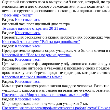
Сценарий классного часа в выпускном 9 классе, который, по т
мероприятие и для классного руководителя, и для родителей, 
немного грустят о расставании с некоторыми одноклассниками
"Весь мир - театр"
Раздел:
Классные часы
классный час, посвященный дню театра
Те самые важные открытия 20-21 века
Раздел:
Классные часы
Презентация расскажет о важных изобретениях российских уч
Классный час на тему "Работа над ошибками"
Раздел:
Классные часы
Предварительно провела опрос учащихся, что бы они хотели в с
Классный час "Все мы родом из детства"
Раздел:
Классные часы
Цель мероприятия: формирование у обучающихся знаний о рус
формирование интереса и уважения к прошлому своих предков
промыслах, учатся беречь народные традиции, которые являют
Классный час "Моя любимая мама"
Раздел:
Классные часы
Мама играет важную роль в жизни каждого человека. Развитие
учащихся 1 классов и направлен на развитие чуткости, отзывчи
Презентация «Мир знакомых и незнакомых людей»
Раздел:
Классные часы
Мир подростков, свои и чужие, для учащихся 7 кл.
Презентация психолога(профилактическая работа) тема"Психол