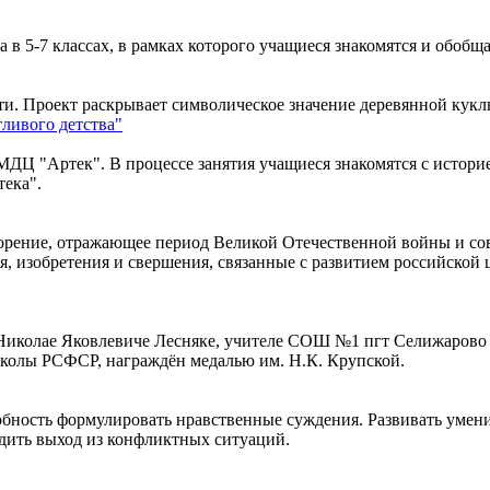
а в 5-7 классах, в рамках которого учащиеся знакомятся и обоб
и. Проект раскрывает символическое значение деревянной кукл
ливого детства"
ДЦ "Артек". В процессе занятия учащиеся знакомятся с историе
тека".
ворение, отражающее период Великой Отечественной войны и со
 изобретения и свершения, связанные с развитием российской ц
 Николае Яковлевиче Лесняке, учителе СОШ №1 пгт Селижарово 
 школы РСФСР, награждён медалью им. Н.К. Крупской.
ность формулировать нравственные суждения. Развивать умения
одить выход из конфликтных ситуаций.