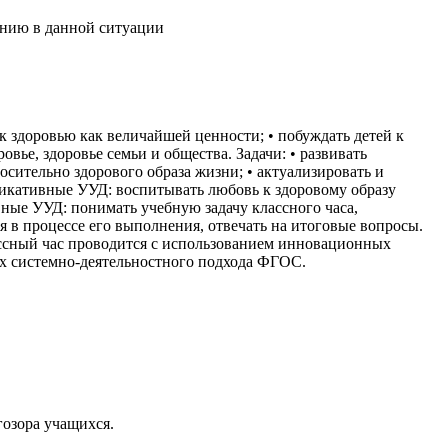
ению в данной ситуации
к здоровью как величайшей ценности; • побуждать детей к
вье, здоровье семьи и общества. Задачи: • развивать
сительно здорового образа жизни; • актуализировать и
икативные УУД: воспитывать любовь к здоровому образу
ные УУД: понимать учебную задачу классного часа,
я в процессе его выполнения, отвечать на итоговые вопросы.
ссный час проводится с использованием инновационных
х системно-деятельностного подхода ФГОС.
гозора учащихся.