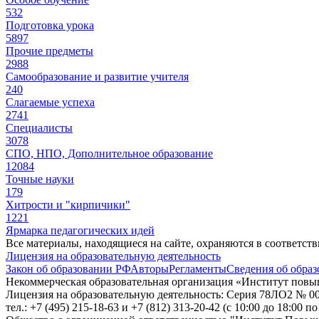
532
Подготовка урока
5897
Прочие предметы
2988
Самообразование и развитие учителя
240
Слагаемые успеха
2741
Специалисты
3078
СПО, НПО, Дополнительное образование
12084
Точные науки
179
Хитрости и "кирпичики"
1221
Ярмарка педагогических идей
Все материалы, находящиеся на сайте, охраняются в соответст
Лицензия на образовательную деятельность
Закон об образовании РФ
Авторы
Регламенты
Сведения об образ
Некоммерческая образовательная организация «Институт пов
Лицензия на образовательную деятельность: Серия 78ЛО2 № 000
тел.: +7 (495) 215-18-63 и +7 (812) 313-20-42
(с 10:00 до 18:00 п