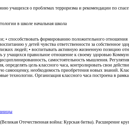
нию учащихся о проблемах терроризма и рекомендации по спас
тологии в школе начальная школа
зни; • способствовать формированию положительного отношения 
оспитанию у детей чувства ответственности за собственное здоро
лизких людей; • воспитывать активную жизненную позицию отно
ть у учащихся правильное отношение к своему здоровью Коммун
, дисциплинированность, самостоятельность мышления. Регулятив
, определять цель классного часа, контролировать свои действи
ю самооценку, необходимость приобретения новых знаний. Кла
ые технологии. Организация классного часа построена в рамка
аницы
(Великая Отечественная война: Курская битва). Расширение кру